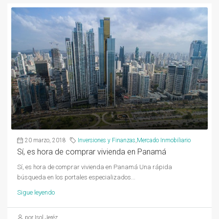
20 marzo, 2018
Inversiones y Finanzas
,
Mercado Inmobiliario
Sí, es hora de comprar vivienda en Panamá
Sí, es hora de comprar vivienda en Panamá Una rápida
búsqueda en los portales especializados...
Sigue leyendo
por Isol Jeréz