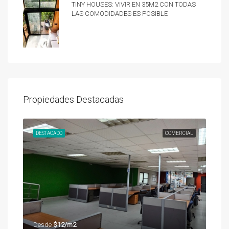
Tiny Houses: vivir en 35m2 con todas
las comodidades es posible
Propiedades Destacadas
UNDA
DESTACADO
COMERCIAL
DES
Desde
$12/m2
Des