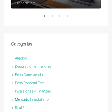
12 de octubre
12 d
Categorías
Aliados
Decoración e Interiores
Feria Convivienda
Feria Panamá Este
Inversiones y Finanzas
Mercado Inmobiliario
Real Estate