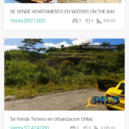
SE VENDE APARTAMENTO EN WATERS ON THE BAY
Venta
$927,000
3
4
306.00
PROPIEDADES DE SEGUNDA
Se Vende Terreno en Urbanizacion Orillac
Venta
$2,474,000
0
0
6185.00