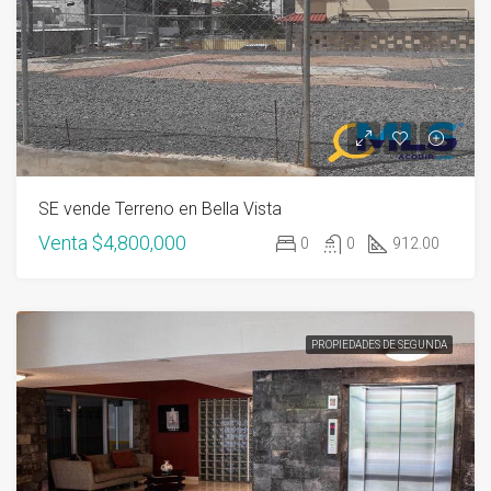
SE vende Terreno en Bella Vista
Venta
$4,800,000
0
0
912.00
PROPIEDADES DE SEGUNDA