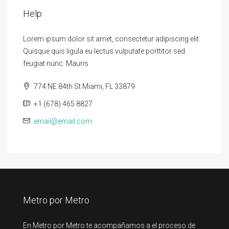
Help
Lorem ipsum dolor sit amet, consectetur adipiscing elit.
Quisque quis ligula eu lectus vulputate porttitor sed
feugiat nunc. Mauris
774 NE 84th St Miami, FL 33879
+1 (678) 465 8827
email@email.com
Metro por Metro
En Metro por Metro te acompañamos a el proceso de