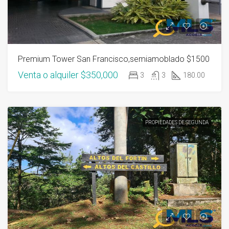
Premium Tower San Francisco,semiamoblado $1500
Venta o alquiler
$350,000
3
3
180.00
PROPIEDADES DE SEGUNDA