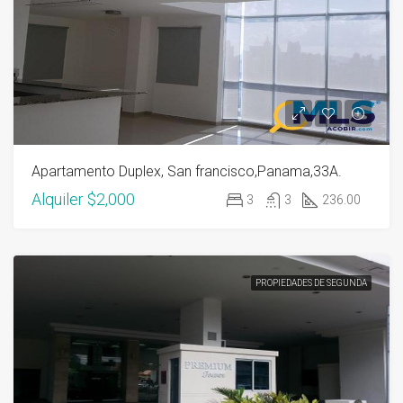
Apartamento Duplex, San francisco,Panama,33A.
Alquiler
$2,000
3
3
236.00
PROPIEDADES DE SEGUNDA