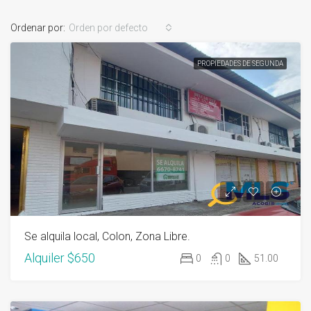
Ordenar por:
Orden por defecto
PROPIEDADES DE SEGUNDA
Se alquila local, Colon, Zona Libre.
Alquiler
$650
0
0
51.00