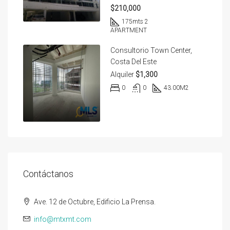
$210,000
175
mts 2
APARTMENT
Consultorio Town Center,
Costa Del Este
Alquiler
$1,300
0
0
43.00
M2
Contáctanos
Ave. 12 de Octubre, Edificio La Prensa.
info@mtxmt.com