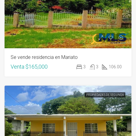
Se vende residencia en Mariato
Venta
$165,000
3
3
106.00
PROPIEDADES DE SEGUNDA