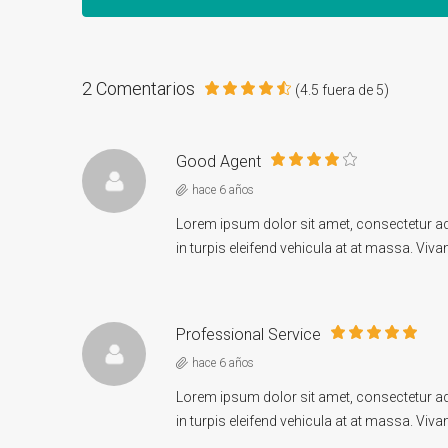
2 Comentarios
(
4.5
fuera de
5
)
Good Agent
hace 6 años
Lorem ipsum dolor sit amet, consectetur adip
in turpis eleifend vehicula at at massa. Viva
Professional Service
hace 6 años
Lorem ipsum dolor sit amet, consectetur adip
in turpis eleifend vehicula at at massa. Viva