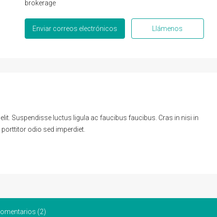
brokerage
Enviar correos electrónicos
Llámenos
it. Suspendisse luctus ligula ac faucibus faucibus. Cras in nisi in
 porttitor odio sed imperdiet.
omentarios (2)