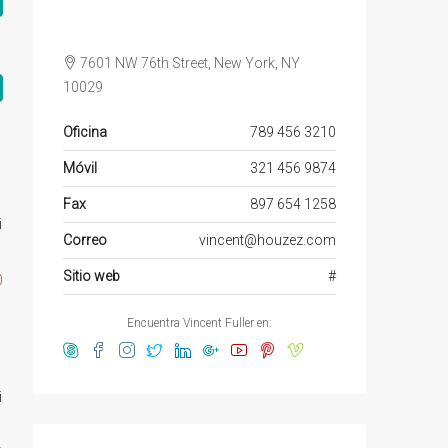
7601 NW 76th Street, New York, NY
10029
Oficina
789 456 3210
Móvil
321 456 9874
Fax
897 654 1258
i
Correo
vincent@houzez.com
Sitio web
#
0
Encuentra Vincent Fuller en:
i