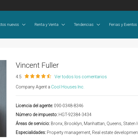
ctos nuevos
Renta y Venta
Tendencias
Ferias y Eventos
Vincent Fuller
4.5
Ver todos los comentarios
Company Agent a
Cool Houses Inc.
Licencia del agente:
090-0348-8346
Número de impuesto:
HGT-92384-3434
Áreas de servicio:
Bronx, Brooklyn, Manhattan, Queens, Staten 
Especialidades:
Property management, Real estate development, 