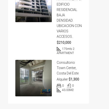
EDIFICIO
RESIDENCIAL
BAJA
DENSIDAD.
UBICACION CON
VARIOS
ACCESOS.
$210,000
175
mts 2
APARTMENT
Consultorio
Town Center,
Costa Del Este
Alquiler
$1,300
0
0
43.00
M2