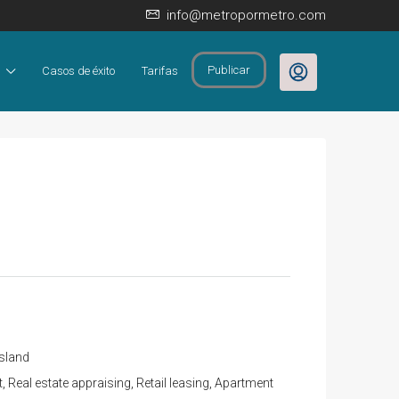
info@metropormetro.com
Publicar
Casos de éxito
Tarifas
Island
Real estate appraising, Retail leasing, Apartment