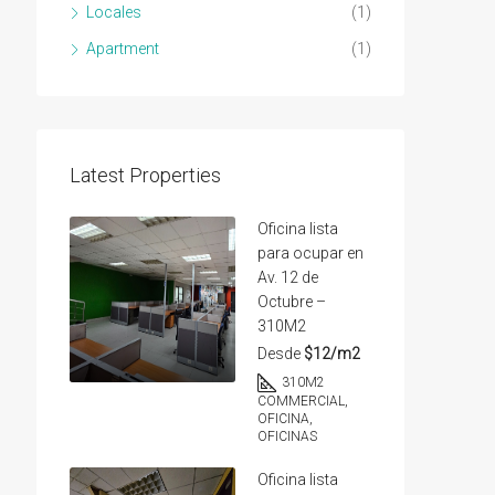
Locales
(1)
Apartment
(1)
Latest Properties
Oficina lista
para ocupar en
Av. 12 de
Octubre –
310M2
Desde
$12/m2
310
M2
COMMERCIAL,
OFICINA,
OFICINAS
Oficina lista