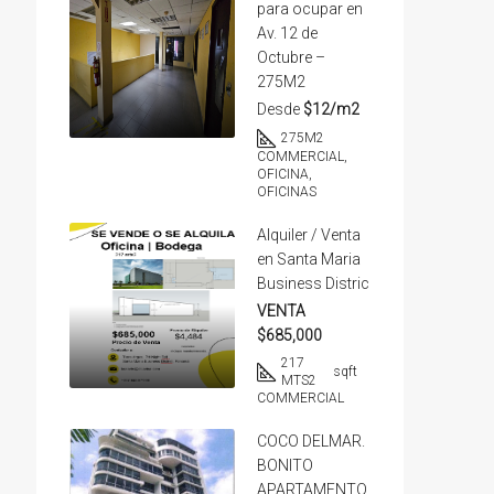
para ocupar en
Av. 12 de
Octubre –
275M2
Desde
$12/m2
275
M2
COMMERCIAL,
OFICINA,
OFICINAS
Alquiler / Venta
en Santa Maria
Business Distric
VENTA
$685,000
217
sqft
MTS2
COMMERCIAL
COCO DELMAR.
BONITO
APARTAMENTO.