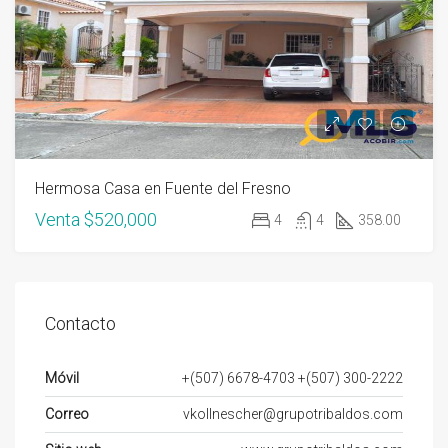
Hermosa Casa en Fuente del Fresno
Venta
$520,000
4
4
358.00
Contacto
Móvil
+(507) 6678-4703 +(507) 300-2222
Correo
vkollnescher@grupotribaldos.com