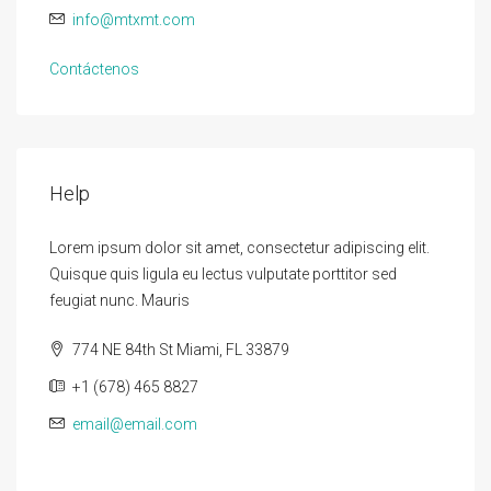
info@mtxmt.com
Contáctenos
Help
Lorem ipsum dolor sit amet, consectetur adipiscing elit.
Quisque quis ligula eu lectus vulputate porttitor sed
feugiat nunc. Mauris
774 NE 84th St Miami, FL 33879
+1 (678) 465 8827
email@email.com