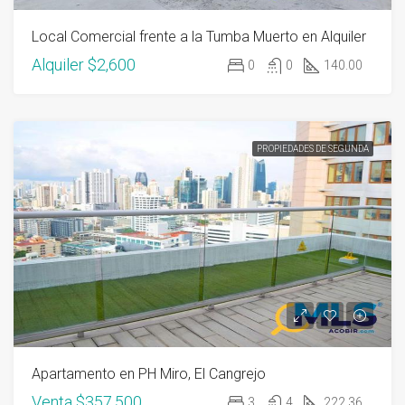
Local Comercial frente a la Tumba Muerto en Alquiler
Alquiler
$2,600
0
0
140.00
PROPIEDADES DE SEGUNDA
Apartamento en PH Miro, El Cangrejo
Venta
$357,500
3
4
222.36