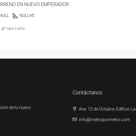
ERRENO EN NUEVO EMPERADOR
NULL
NULL
M2
hace 5 años
Contáctanos
ción de tu nuevo
Ave. 12 de Octubre, Edificio La
info@metropormetro.com