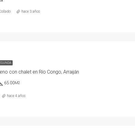
Collado
hace 3 años
SEGUNDA
reno con chalet en Río Congo, Arraiján
65.00
M2
hace 4 años