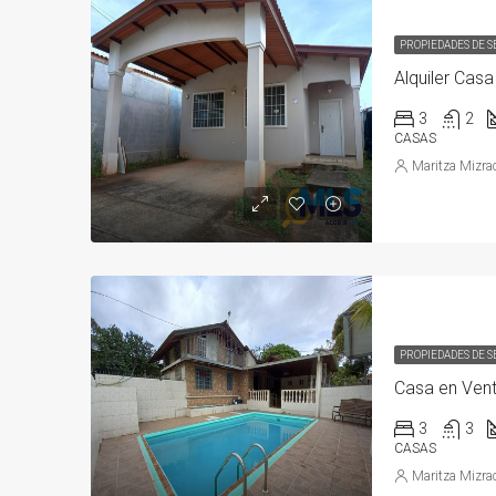
PROPIEDADES DE 
Alquiler Casa
3
2
CASAS
Maritza Mizra
PROPIEDADES DE 
Casa en Vent
3
3
CASAS
Maritza Mizra