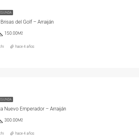
SEGUNDA
 Brisas del Golf – Arraiján
150.00
M2
chi
hace 4 años
SEGUNDA
a Nuevo Emperador – Arraiján
300.00
M2
chi
hace 4 años