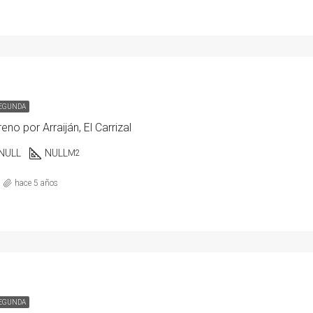
SEGUNDA
eno por Arraiján, El Carrizal
NULL
NULL
M2
hace 5 años
SEGUNDA