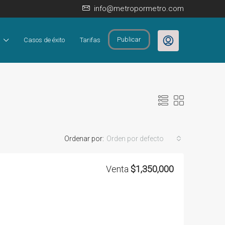
info@metropormetro.com
Publicar
Casos de éxito
Tarifas
Ordenar por:
Orden por defecto
Venta
$1,350,000