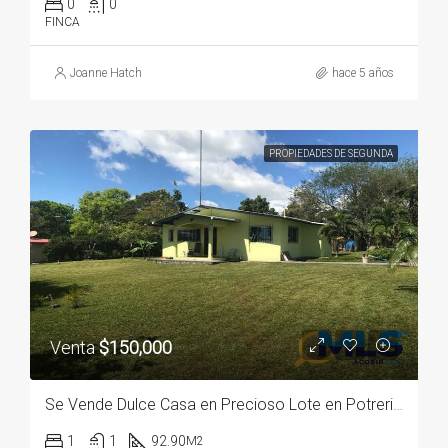
0
0
FINCA
Joanne Hatch
hace 5 años
PROPIEDADES DE SEGUNDA
Venta
$150,000
Se Vende Dulce Casa en Precioso Lote en Potrerillos, Panamá
1
1
92.90
M2