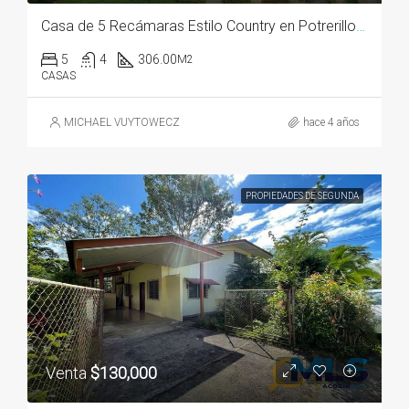
Casa de 5 Recámaras Estilo Country en Potrerillos Abajo
5
4
306.00
M2
CASAS
MICHAEL VUYTOWECZ
hace 4 años
PROPIEDADES DE SEGUNDA
Venta
$130,000