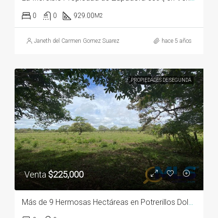
0
0
929.00
M2
Janeth del Carmen Gomez Suarez
hace 5 años
PROPIEDADES DE SEGUNDA
Venta
$225,000
Más de 9 Hermosas Hectáreas en Potrerillos Dolega