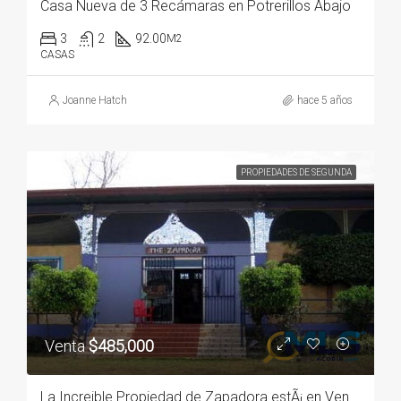
Casa Nueva de 3 Recámaras en Potrerillos Abajo
3
2
92.00
M2
CASAS
Joanne Hatch
hace 5 años
PROPIEDADES DE SEGUNDA
Venta
$485,000
La Increible Propiedad de Zapadora estÃ¡ en Venta Cerca de Boquete