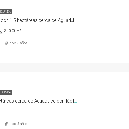
SEGUNDA
Casa familiar con 1,5 hectáreas cerca de Aguadulce
300.00
M2
hace 5 años
SEGUNDA
Más de 5 hectáreas cerca de Aguadulce con fácil acceso
hace 5 años