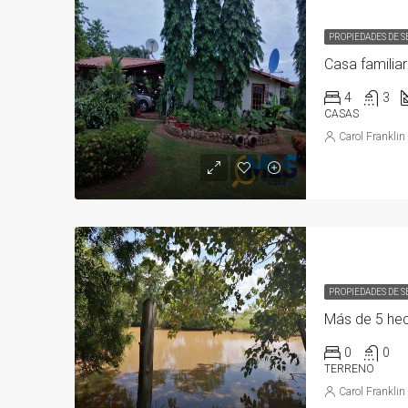
PROPIEDADES DE 
4
3
CASAS
Carol Franklin
PROPIEDADES DE 
0
0
TERRENO
Carol Franklin