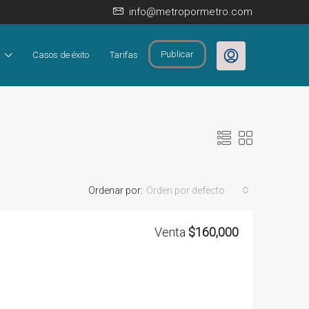
info@metropormetro.com
Publicar
Casos de éxito
Tarifas
Ordenar por:
Orden por defecto
Venta
$160,000