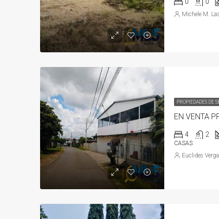
0
0
Michele M. La
PROPIEDADES DE 
EN VENTA P
4
2
CASAS
Euclides Verga