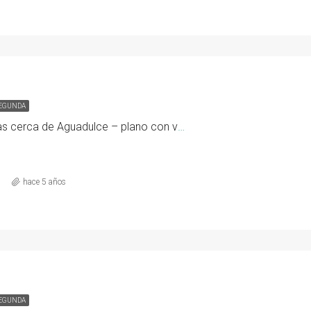
SEGUNDA
Dos hectáreas cerca de Aguadulce – plano con vista, pozo y electricitad
hace 5 años
SEGUNDA