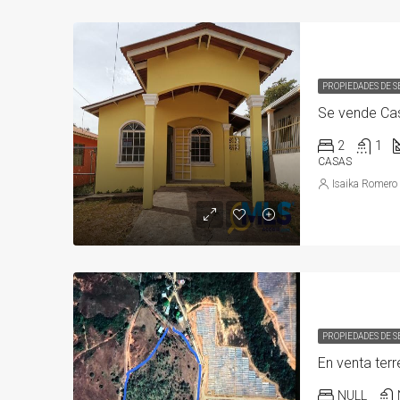
PROPIEDADES DE 
2
1
CASAS
Isaika Romero
PROPIEDADES DE 
NULL