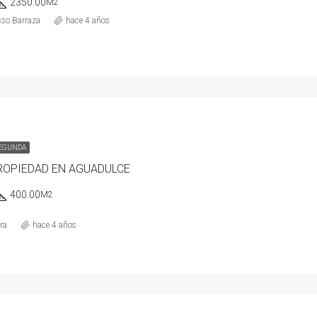
2350.00
M2
sso Barraza
hace 4 años
SEGUNDA
ROPIEDAD EN AGUADULCE
400.00
M2
ra
hace 4 años