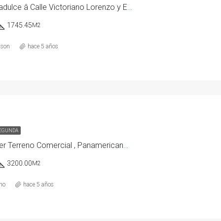
CoclÃ©, Aguadulce â Calle Victoriano Lorenzo y Eduardo Pedreschi.
1745.45
M2
lson
hace 5 años
SEGUNDA
Venta / alquiler Terreno Comercial , Panamericana/Aguadulce
3200.00
M2
no
hace 5 años