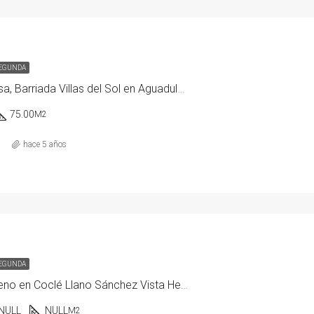
SEGUNDA
Se vende Casa, Barriada Villas del Sol en Aguadulce, Coclé
75.00
M2
hace 5 años
SEGUNDA
En venta terreno en Coclé Llano Sánchez Vista Hermosa
NULL
NULL
M2