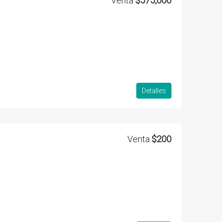
Venta
$575,000
Detalles
Venta
$200