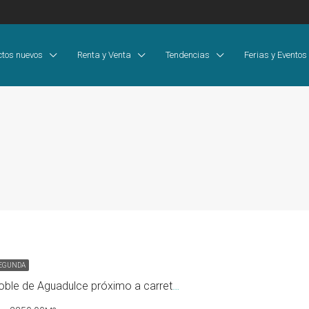
ctos nuevos
Renta y Venta
Tendencias
Ferias y Eventos
SEGUNDA
Finca en el Roble de Aguadulce próximo a carretera interamericana