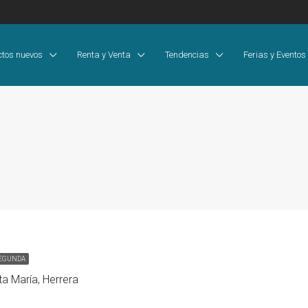
ctos nuevos
Renta y Venta
Tendencias
Ferias y Eventos
SEGUNDA
ta María, Herrera