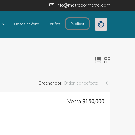
info@metropormetro.com
Publicar
Casos de éxito
Tarifas
Ordenar por:
Orden por defecto
Venta
$150,000