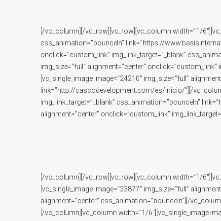
[/vc_column][/vc_row][vc_row][vc_column width=”1/6″][vc_
css_animation=”bounceIn” link=”https://www.basisinterna
onclick=”custom_link” img_link_target=”_blank” css_ani
img_size=”full” alignment=”center” onclick=”custom_link”
[vc_single_image image=”24210″ img_size=”full” alignment
link=”http://cascodevelopment.com/es/inicio/”][/vc_colu
img_link_target=”_blank” css_animation=”bounceIn” link=
alignment=”center” onclick=”custom_link” img_link_target
[/vc_column][/vc_row][vc_row][vc_column width=”1/6″][vc
[vc_single_image image=”23877″ img_size=”full” alignmen
alignment=”center” css_animation=”bounceIn”][/vc_column
[/vc_column][vc_column width=”1/6″][vc_single_image ima