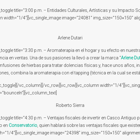
ggle title=”3:00 p.m. – Entidades Culturales, Artísticas y su Impacto So
mn width=”1/4″][vc_single_image image=”24081″ img_size=”150×150″ ali
Arlene Dutari
oggle title=”3:30 p.m. – Aromaterapia en el hogar y su efecto en nuestr
cia en ventas. Una de sus pasiones la llevó a crear la marca “
Arlene Du
sa infusiones de hierbas para tratar dolencias físicas y, hace unos años
es, combina la aromaterapia con el tapping (técnica en la cual se está 
vc_toggle][/vc_column][/vc_row][vc_row][vc_column width=”1/4″][vc_si
=”bounceIn”][vc_column_text]
Roberto Sierra
ggle title=”4:30 p.m. – Ventajas fiscales de invertir en Casco Antiguo 
lo en
Conservatorio
, quien hablará sobre las ventajas fiscales que exis
th=”1/4″][vc_single_image image=”24398″ img_size=”150×150″ alignment