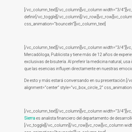
[/vc_column_text][/vc_column][vc_column width=”3/4″][vc_to
definir[/vc_toggle][/vc_column][/vc_row][vc_row][vc_colu
css_animation=”bounceIn”][vc_column_text]
[/vc_column_text][/vc_column][vc_column width=”3/4″][vc_t
Mercadóloga, Publicista y tiene más de 12 años de experien
exclusivas de bisutería. Al preferir la medicina natural, u
que las esencias influyen directamente en nuestras emocion
De esto y más estará conversando en su presentación.[/
alignment=”center” style=”vc_box_circle_2″ css_animation
[/vc_column_text][/vc_column][vc_column width=”3/4″][vc_to
Sierra
es analista financiero del departamento de desarrol
[/vc_toggle][/vc_column][/vc_row][vc_row][vc_column wid