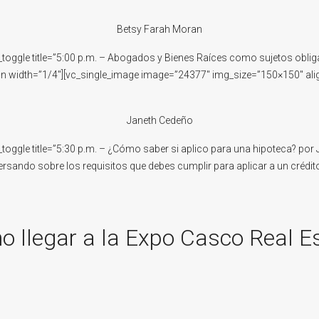
Betsy Farah Moran
_toggle title=”5:00 p.m. – Abogados y Bienes Raíces como sujetos obli
mn width=”1/4″][vc_single_image image=”24377″ img_size=”150×150″ ali
Janeth Cedeño
toggle title=”5:30 p.m. – ¿Cómo saber si aplico para una hipoteca? por
rsando sobre los requisitos que debes cumplir para aplicar a un crédit
 llegar a la Expo Casco Real E