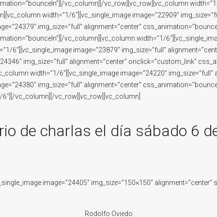
imation=”bounceIn”][/vc_column][/vc_row][vc_row][vc_column width=”1/
][vc_column width=”1/6″][vc_single_image image=”22909″ img_size=”fu
ge=”24379″ img_size=”full” alignment=”center” css_animation=”bounce
imation=”bounceIn”][/vc_column][vc_column width=”1/6″][vc_single_ima
”1/6″][vc_single_image image=”23879″ img_size=”full” alignment=”cent
24346″ img_size=”full” alignment=”center” onclick=”custom_link” css_
vc_column width=”1/6″][vc_single_image image=”24220″ img_size=”full”
ge=”24380″ img_size=”full” alignment=”center” css_animation=”bounce
/6″][/vc_column][/vc_row][vc_row][vc_column]
io de charlas el día sábado 6 de
_single_image image=”24405″ img_size=”150×150″ alignment=”center” s
Rodolfo Oviedo