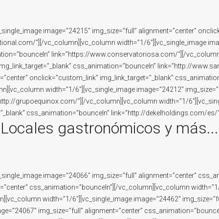
single_image image=”24215″ img_size=”full” alignment=”center” onclick
tional.com/”][/vc_column][vc_column width=”1/6″][vc_single_image ima
mation=”bounceIn” link=”https://www.conservatoriosa.com/”][/vc_colum
 img_link_target=”_blank” css_animation=”bounceIn” link=”http://www.s
=”center” onclick=”custom_link” img_link_target=”_blank” css_animati
mn][vc_column width=”1/6″][vc_single_image image=”24212″ img_size=”f
”http://grupoequinox.com/”][/vc_column][vc_column width=”1/6″][vc_sin
=”_blank” css_animation=”bounceIn” link=”http://dekelholdings.com/es/
Locales gastronómicos y más...
_single_image image=”24066″ img_size=”full” alignment=”center” css_
t=”center” css_animation=”bounceIn”][/vc_column][vc_column width=”1/
][vc_column width=”1/6″][vc_single_image image=”24462″ img_size=”fu
ge=”24067″ img_size=”full” alignment=”center” css_animation=”bounce