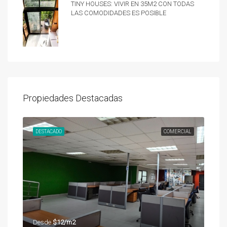
Tiny Houses: vivir en 35m2 con todas
las comodidades es posible
Propiedades Destacadas
UNDA
DESTACADO
COMERCIAL
DES
Desde
$12/m2
Des