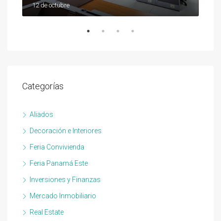
12 de octubre
12 d
Categorías
Aliados
Decoración e Interiores
Feria Convivienda
Feria Panamá Este
Inversiones y Finanzas
Mercado Inmobiliario
Real Estate