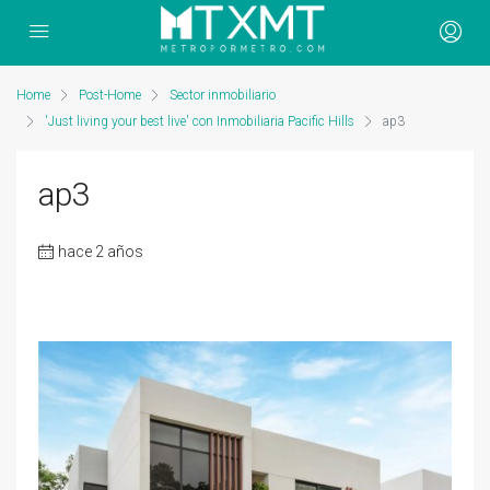
Home
Post-Home
Sector inmobiliario
'Just living your best live' con Inmobiliaria Pacific Hills
ap3
ap3
hace 2 años