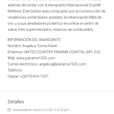
ademas de contar con el Aeropuerto lnternacional Scarlett
Maftinez. Este Sector esta compuesto por la construcci6n de
residencias unifamiliares aisladas, la Urbanizaci6n Milla de
oro; y a sus alrededores podemos encontrar el centro de
salud, mini supermercados, estacion de combustible,.
INFORMACIÓN DEL ANUNCIANTE:
Nombre: Angelica Torres Kasin
Empresa: UNITED COUNTRY PANAMA COASTAL (API, S.A)
Web: www.panama1925.com
Correo electrónico: angelica@panama1925.com
Teléfono:
Celular: +(507)5424-1397,
Detalles
Actualizado en marzo 23, 2021 a 5:03 pm