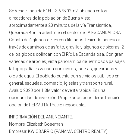
Se Vende finca de 51H + 3,678.02m2, ubicada en los
alrededores de la población de Buena Vista,
aproximadamente a 20 minutos de la vía Transísmica,
Quebrada Bonita adentro en el sector de LA ESCANDALOSA.
Consta de 4 globos de terreno titulados, teniendo acceso a
través de caminos de asfalto, gravilla y algunos de piedras. 2
de los globos colindan con El Río La Escandalosa. Con gran
variedad de árboles, vista panorámica de hermosos paisajes,
la topografía es variada con cerros, laderas, quebradas y
ojos de agua. El poblado cuenta con servicios públicos en
general, escuelas, comercio, iglesias y transporte rural.
Avaluó 2020 por 1.3M valor de venta rápida. Es una
oportunidad de inversión. Propietarios consideran también
opción de PERMUTA. Precio negociable..
INFORMACIÓN DEL ANUNCIANTE:
Nombre: Elizabeth Boseman
Empresa: KW OBARRIO (PANAMA CENTRO REALTY)