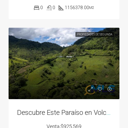
0
0
1156378.00
M2
PROPIEDADES DE SEGUNDA
Descubre Este Paraíso en Volcán Panamá
Venta
$925,569