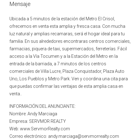
Mensaje
Ubicada a 5 minutos de la estación del Metro El Crisol,
ofrecemos en venta esta amplia y fresca casa. Con mucha
luz natural y amplias recamaras, será el hogar ideal para tu
familia. En sus alrededores encontraras centros comerciales,
farmacias, piquera de taxi, supermercados, ferreterías. Fácil
acceso a la Vía Tocumen y a la Estación del Metro en la
entrada de la barriada, a 7 minutos de los centros
comerciales de Villa Lucre, Plaza Conquistador, Plaza Auto
Uno, Los Pueblos y Metro Park. Ven y coordina una cita para
que puedas confirmar las ventajas de esta amplia casa en
venta..
INFORMACIÓN DEL ANUNCIANTE:
Nombre: Andy Marciaga
Empresa: SERVMOR REALTY
Web: www.ServmorRealty.com
Correo electrónico: andy.marciaga@servmorrealty.com