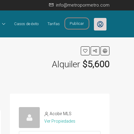
info@metropormetro.com
Publicar
Casos de éxito
Tarifas
Alquiler
$5,600
Acobir MLS
Ver Propiedades