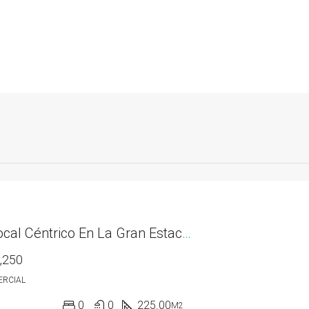
Alquilo Local Céntrico En La Gran Estación
,250
ERCIAL
0
0
225.00
M2