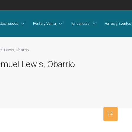
ctos nuevos
Renta y Venta
Tendencias
Ferias y Eventos
uel Lewis, Obarrio
Samuel Lewis, Obarrio