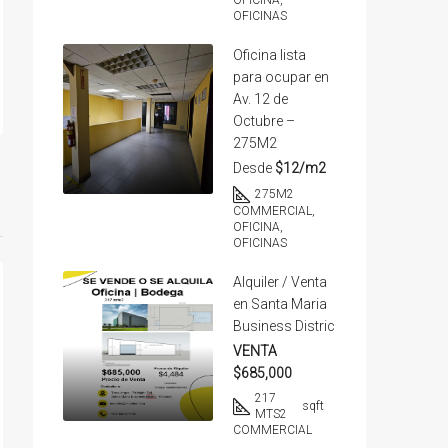
OFICINA,
OFICINAS
Oficina lista
para ocupar en
Av. 12 de
Octubre –
275M2
Desde
$12/m2
275
M2
COMMERCIAL,
OFICINA,
OFICINAS
Alquiler / Venta
en Santa Maria
Business Distric
VENTA
$685,000
217
sqft
MTS2
COMMERCIAL