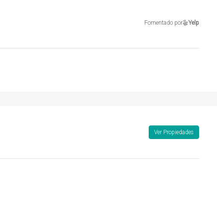
Fomentado por
Yelp
Ver Propiedades