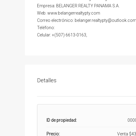
Empresa: BELANGER REALTY PANAMA S.A.
Web: www.belangerrealtypty.com
Correo electrónico: belanger.realtypty@outlook.co
Teléfono:
Celular: +(507) 6613-0163,
Detalles
ID de propiedad:
000
Precio:
Venta
$43