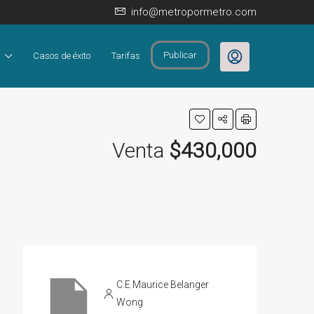
info@metropormetro.com
Publicar
Casos de éxito
Tarifas
Venta
$430,000
C.E Maurice Belanger
Wong