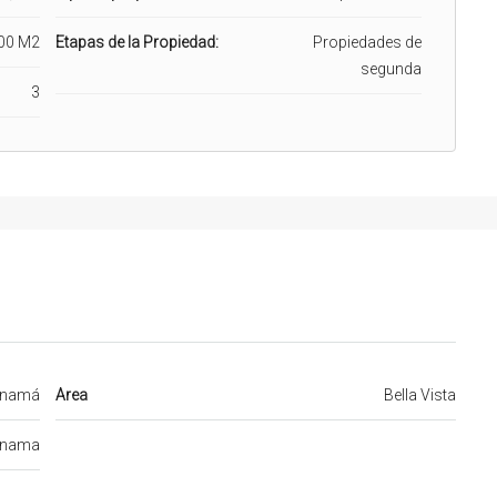
00 M2
Etapas de la Propiedad:
Propiedades de
segunda
3
namá
Area
Bella Vista
nama