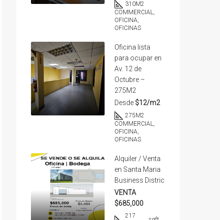
310
M2
COMMERCIAL,
OFICINA,
OFICINAS
Oficina lista
para ocupar en
Av. 12 de
Octubre –
275M2
Desde
$12/m2
275
M2
COMMERCIAL,
OFICINA,
OFICINAS
Alquiler / Venta
en Santa Maria
Business Distric
VENTA
$685,000
217
sqft