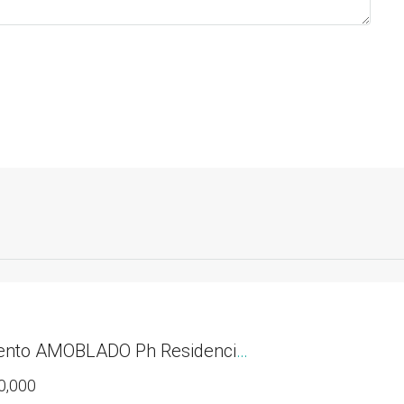
Apartamento AMOBLADO Ph Residencias del Sol acceso directo al Parque Omar
0,000