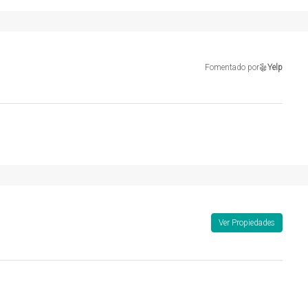
Fomentado por
Yelp
Ver Propiedades