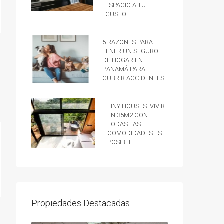
espacio a tu
gusto
5 razones para
tener un Seguro
de hogar en
Panamá para
cubrir accidentes
Tiny Houses: vivir
en 35m2 con
todas las
comodidades es
posible
Propiedades Destacadas