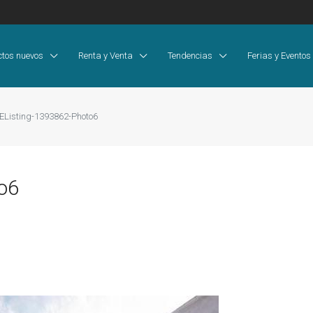
ctos nuevos
Renta y Venta
Tendencias
Ferias y Eventos
EListing-1393862-Photo6
o6