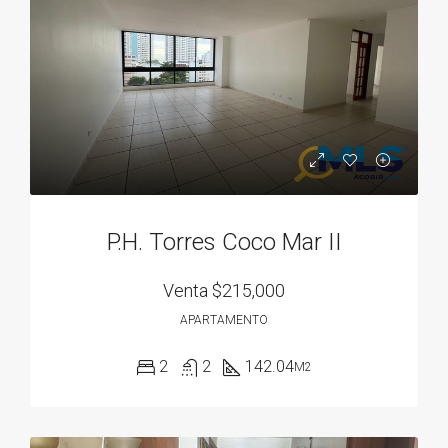
P.H. Torres Coco Mar II
Venta
$215,000
APARTAMENTO
2
2
142.04
M2