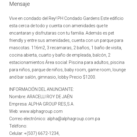
Mensaje
Vive en condado del Rey! PH Condado Gardens Este edificio
esta cerca de todo y cuenta con amenidades que te
encantaran y disfrutaras con tu familia. Además es pet
friendly y entre sus amenidades, cuenta con un parque para
mascotas. 116m2, 3 recamaras, 2 baños, 1 baño de visita,
cocina abierta, cuarto y baño de empleada, balcón, 2
estacionamientos Área social: Piscina para adultos, piscina
para niños, parque de niños, baby room, game room, lounge
and bar salón, gimnasio, lobby Precio $1200.
INFORMACIÓN DEL ANUNCIANTE:
Nombre: ARACELLI ROY DE JAÉN
Empresa: ALPHA GROUP RES,S.A.
Web: www.alphagroup.com
Correo electrónico: alpha@alphagroup.com.pa
Teléfono:
Celular: +(507) 6672-1234,