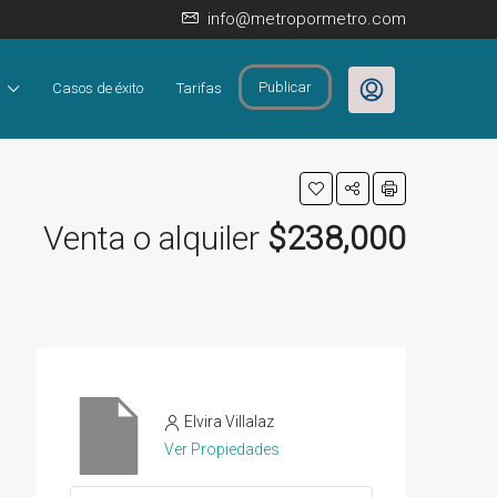
info@metropormetro.com
Publicar
Casos de éxito
Tarifas
Venta o alquiler
$238,000
Elvira Villalaz
Ver Propiedades