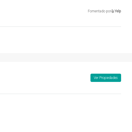
Fomentado por
Yelp
Ver Propiedades