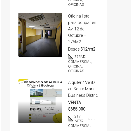
OFICINA,
OFICINAS
Oficina lista
para ocupar en
Av. 12 de
Octubre –
275M2
Desde
$12/m2
275
M2
COMMERCIAL,
OFICINA,
OFICINAS
Alquiler / Venta
en Santa Maria
Business Distric
VENTA
$685,000
217
sqft
MTS2
COMMERCIAL