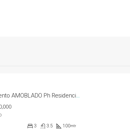
Apartamento AMOBLADO Ph Residencias del Sol acceso directo al Parque Omar
0,000
O
3
3.5
100
mtr