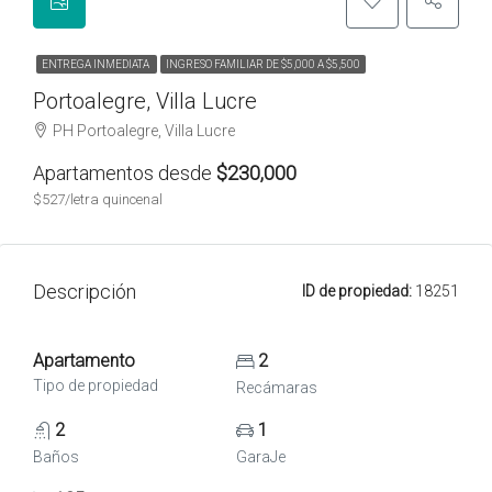
ENTREGA INMEDIATA
INGRESO FAMILIAR DE $5,000 A $5,500
Portoalegre, Villa Lucre
PH Portoalegre, Villa Lucre
Apartamentos desde
$230,000
$527/letra quincenal
Descripción
ID de propiedad:
18251
Apartamento
2
Tipo de propiedad
Recámaras
2
1
Baños
GaraJe