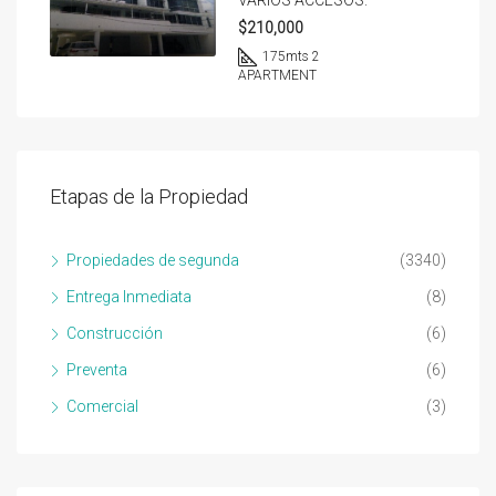
VARIOS ACCESOS.
$210,000
175
mts 2
APARTMENT
Etapas de la Propiedad
Propiedades de segunda
(3340)
Entrega Inmediata
(8)
Construcción
(6)
Preventa
(6)
Comercial
(3)