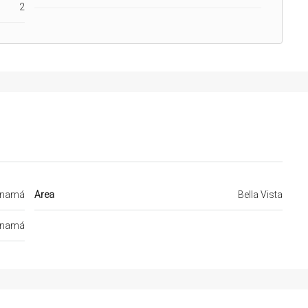
2
namá
Area
Bella Vista
namá