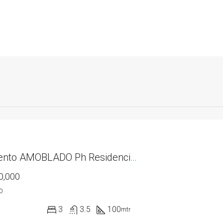
Apartamento AMOBLADO Ph Residencias del Sol acceso directo al Parque Omar
0,000
O
3
3.5
100
mtr