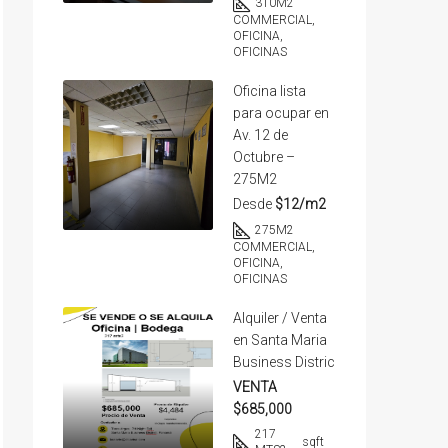
310
M2
COMMERCIAL,
OFICINA,
OFICINAS
Oficina lista
para ocupar en
Av. 12 de
Octubre –
275M2
Desde
$12/m2
275
M2
COMMERCIAL,
OFICINA,
OFICINAS
Alquiler / Venta
en Santa Maria
Business Distric
VENTA
$685,000
217
sqft