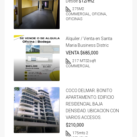
Desde
$12/m2
275
M2
COMMERCIAL, OFICINA,
OFICINAS
Alquiler / Venta en Santa
Maria Business Distric
VENTA $685,000
217 MTS2
sqft
COMMERCIAL
COCO DELMAR. BONITO
APARTAMENTO. EDIFICIO
RESIDENCIAL BAJA
DENSIDAD. UBICACION CON
VARIOS ACCESOS.
$210,000
175
mts 2