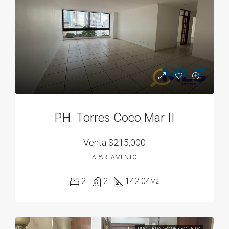
P.H. Torres Coco Mar II
Venta
$215,000
APARTAMENTO
2
2
142.04
M2