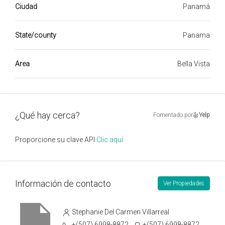
Ciudad
Panamá
State/county
Panama
Area
Bella Vista
¿Qué hay cerca?
Fomentado por
Yelp
Proporcione su clave API
Clic aquí
Información de contacto
Ver Propiedades
Stephanie Del Carmen Villarreal
+(507) 6998-8872
+(507) 6998-8872