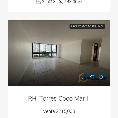
2
3
143.00
M2
PROPIEDADES DE SEGUNDA
P.H. Torres Coco Mar II
Venta
$215,000