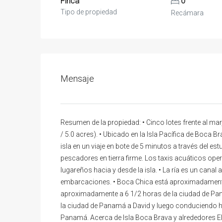
Finca
0
Tipo de propiedad
Recámara
Mensaje
Resumen de la propiedad: • Cinco lotes frente al 
/ 5.0 acres). • Ubicado en la Isla Pacífica de Boca Br
isla en un viaje en bote de 5 minutos a través del e
pescadores en tierra firme. Los taxis acuáticos opera
lugareños hacia y desde la isla. • La ría es un cana
embarcaciones. • Boca Chica está aproximadamente
aproximadamente a 6 1/2 horas de la ciudad de Pan
la ciudad de Panamá a David y luego conduciendo 
Panamá. Acerca de Isla Boca Brava y alrededores El 