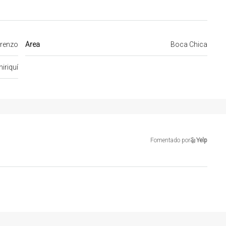
renzo
Area
Boca Chica
hiriquí
Fomentado por
Yelp