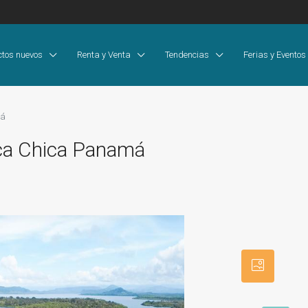
ctos nuevos
Renta y Venta
Tendencias
Ferias y Eventos
má
oca Chica Panamá