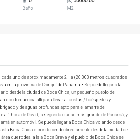
0
50000.00
Baño
M2
mar, cada uno de aproximadamente 2 Ha (20,000 metros cuadrados
ava en la provincia de Chiriquí de Panamá. • Se puede llegar a la
stuario desde la ciudad de Boca Chica, un pequeño pueblo de
n con frecuencia allí para llevar a turistas / huéspedes y
l abrigado y de aguas profundas apto para el amarre de
 a 1 hora de David, la segunda ciudad más grande de Panamá, y
amá en automóvil. Se puede llegar a Boca Chica volando desde
hasta Boca Chica o conduciendo directamente desde la ciudad de
área que rodea la Isla Boca Brava y el pueblo de Boca Chica se