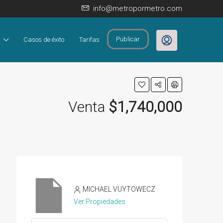
info@metropormetro.com
Publicar
Casos de éxito
Tarifas
Venta
$1,740,000
MICHAEL VUYTOWECZ
Ver Propiedades