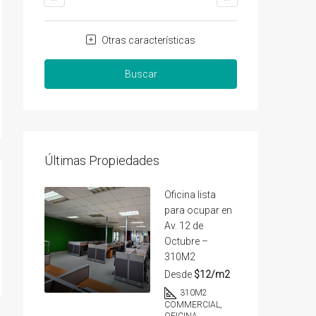
Otras características
Buscar
Últimas Propiedades
Oficina lista
para ocupar en
Av. 12 de
Octubre –
310M2
Desde
$12/m2
310
M2
COMMERCIAL,