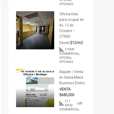
OFICINA,
OFICINAS
Oficina lista
para ocupar en
Av. 12 de
Octubre –
275M2
Desde
$12/m2
275
M2
COMMERCIAL,
OFICINA,
OFICINAS
Alquiler / Venta
en Santa Maria
Business Distric
VENTA
$685,000
217
sqft
MTS2
COMMERCIAL