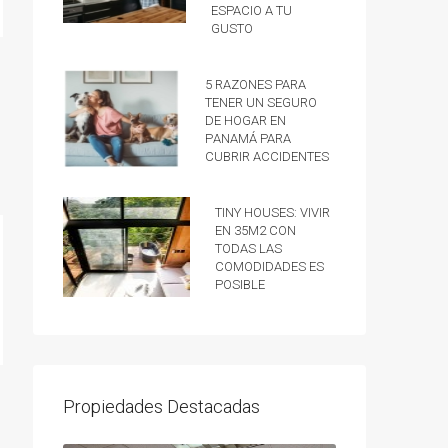
espacio a tu
gusto
5 razones para
tener un Seguro
de hogar en
Panamá para
cubrir accidentes
Tiny Houses: vivir
en 35m2 con
todas las
comodidades es
posible
Propiedades Destacadas