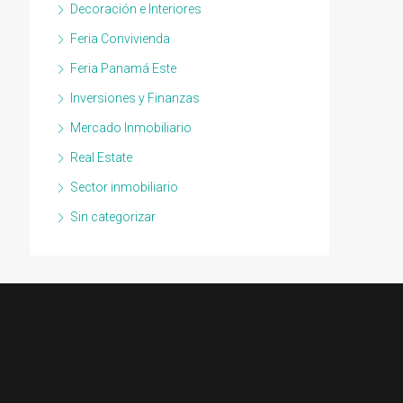
Decoración e Interiores
Feria Convivienda
Feria Panamá Este
Inversiones y Finanzas
Mercado Inmobiliario
Real Estate
Sector inmobiliario
Sin categorizar