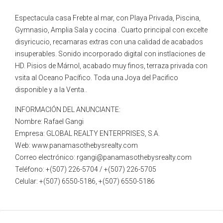
Espectacula casa Frebte al mar, con Playa Privada, Piscina,
Gymnasio, Amplia Sala y cocina . Cuarto principal con excelte
disyricucio, recamaras extras con una calidad de acabados
insuperables. Sonido incorporado digital con instlaciones de
HD. Pisios de Márnol, acabado muy finos, terraza privada con
vsita al Oceano Pacífico. Toda una Joya del Pacifico
disponible y a la Venta..
INFORMACIÓN DEL ANUNCIANTE:
Nombre: Rafael Gangi
Empresa: GLOBAL REALTY ENTERPRISES, S.A.
Web: www.panamasothebysrealty.com
Correo electrónico: rgangi@panamasothebysrealty.com
Teléfono: +(507) 226-5704 / +(507) 226-5705
Celular: +(507) 6550-5186, +(507) 6550-5186