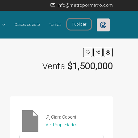
info@metropormetro.com
Publicar
Casos de éxito
Tarifas
Venta
$1,500,000
Ciara Caponi
Ver Propiedades