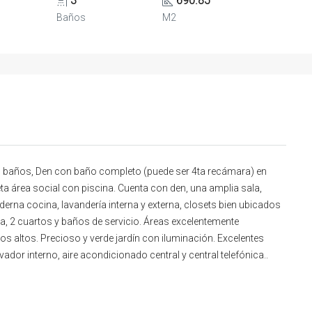
3
690.85
Baños
M2
.5 baños, Den con baño completo (puede ser 4ta recámara) en
eta área social con piscina. Cuenta con den, una amplia sala,
erna cocina, lavandería interna y externa, closets bien ubicados
, 2 cuartos y baños de servicio. Áreas excelentemente
hos altos. Precioso y verde jardín con iluminación. Excelentes
dor interno, aire acondicionado central y central telefónica..