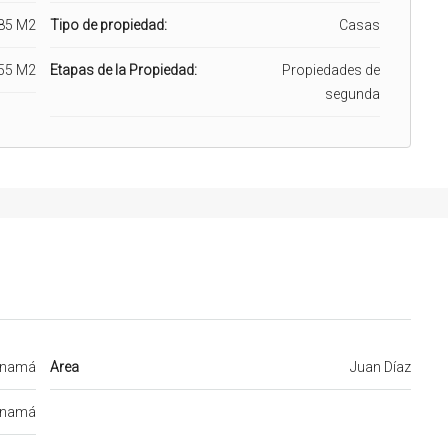
85 M2
Tipo de propiedad:
Casas
55 M2
Etapas de la Propiedad:
Propiedades de
segunda
namá
Area
Juan Díaz
namá