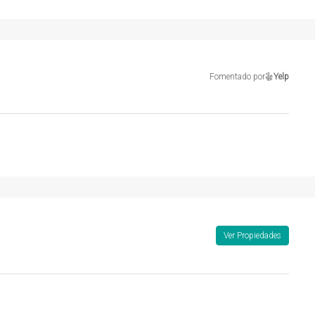
Fomentado por
Yelp
Ver Propiedades