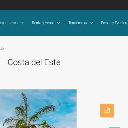
ctos nuevos
Renta y Venta
Tendencias
Ferias y Eventos
ste
 – Costa del Este