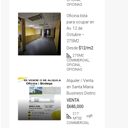
OFICINA,
OFICINAS
Oficina lista
para ocupar en
Av. 12 de
Octubre –
275M2
Desde
$12/m2
275
M2
COMMERCIAL,
OFICINA,
OFICINAS
Alquiler / Venta
en Santa Maria
Business Distric
VENTA
$685,000
217
sqft
MTS2
COMMERCIAL