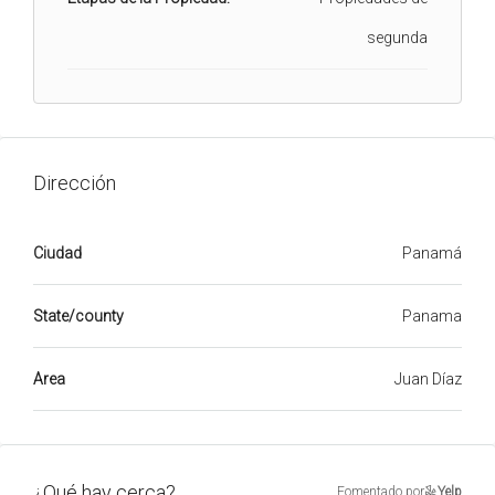
segunda
Dirección
Ciudad
Panamá
State/county
Panama
Area
Juan Díaz
¿Qué hay cerca?
Fomentado por
Yelp