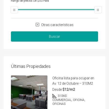
Rango de precios
De
$50
Para
$25,000
Otras características
Buscar
Últimas Propiedades
Oficina lista para ocupar en
Av. 12 de Octubre – 310M2
Desde
$12/m2
310
M2
COMMERCIAL, OFICINA,
OFICINAS