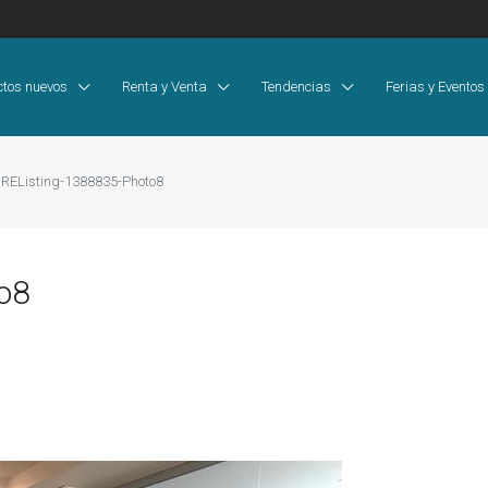
ctos nuevos
Renta y Venta
Tendencias
Ferias y Eventos
REListing-1388835-Photo8
o8