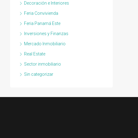
Decoración e Interiores
Feria Convivienda
Feria Panamá Este
Inversiones y Finanzas
Mercado Inmobiliario
Real Estate
Sector inmobiliario
Sin categorizar