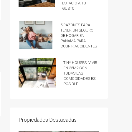
espacio a tu
gusto
5 razones para
tener un Seguro
de hogar en
Panamá para
cubrir accidentes
Tiny Houses: vivir
en 35m2 con
todas las
comodidades es
posible
Propiedades Destacadas