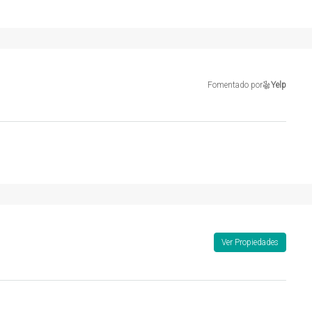
Fomentado por
Yelp
Ver Propiedades