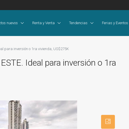
ctos nuevos
Renta y Venta
Tendencias
Ferias y Eventos
l para inversión o 1ra vivienda, US$275K
TE. Ideal para inversión o 1ra