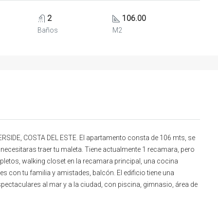
2
106.00
Baños
M2
E, COSTA DEL ESTE. El apartamento consta de 106 mts, se
ecesitaras traer tu maleta. Tiene actualmente 1 recamara, pero
letos, walking closet en la recamara principal, una cocina
es con tu familia y amistades, balcón. El edificio tiene una
spectaculares al mar y a la ciudad, con piscina, gimnasio, área de