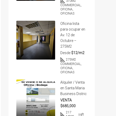
310
M2
COMMERCIAL,
OFICINA,
OFICINAS
Oficina lista
para ocupar en
Av. 12 de
Octubre –
275M2
Desde
$12/m2
275
M2
COMMERCIAL,
OFICINA,
OFICINAS
Alquiler / Venta
en Santa Maria
Business Distric
VENTA
$685,000
217
sqft