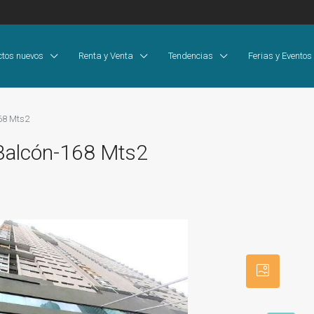
ctos nuevos
Renta y Venta
Tendencias
Ferias y Eventos
68 Mts2
Balcón-168 Mts2