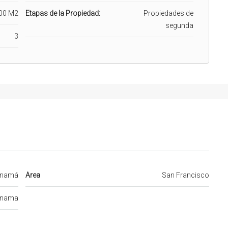
00 M2
Etapas de la Propiedad:
Propiedades de
segunda
3
namá
Area
San Francisco
nama