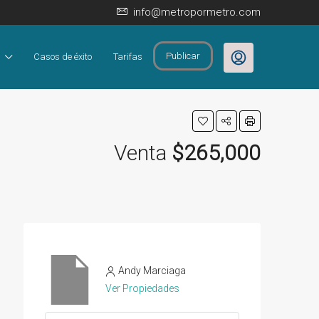
info@metropormetro.com
Publicar
Casos de éxito
Tarifas
Venta
$265,000
Andy Marciaga
Ver Propiedades