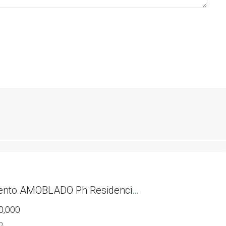
Apartamento AMOBLADO Ph Residencias del Sol acceso directo al Parque Omar
0,000
O