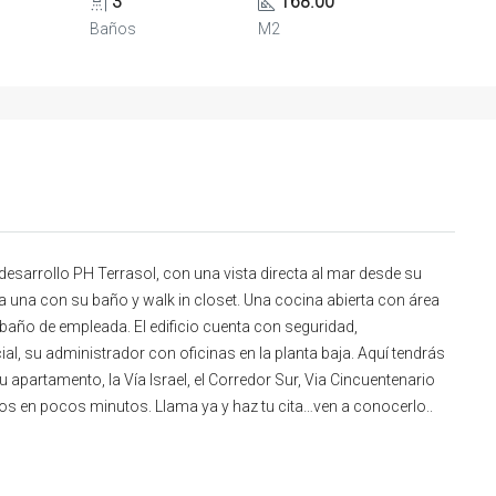
3
168.00
Baños
M2
desarrollo PH Terrasol, con una vista directa al mar desde su
una con su baño y walk in closet. Una cocina abierta con área
baño de empleada. El edificio cuenta con seguridad,
al, su administrador con oficinas en la planta baja. Aquí tendrás
apartamento, la Vía Israel, el Corredor Sur, Via Cincuentenario
itios en pocos minutos. Llama ya y haz tu cita…ven a conocerlo..