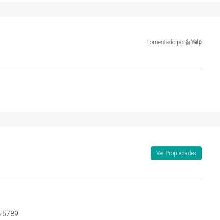
Fomentado por
Yelp
Ver Propiedades
8-5789