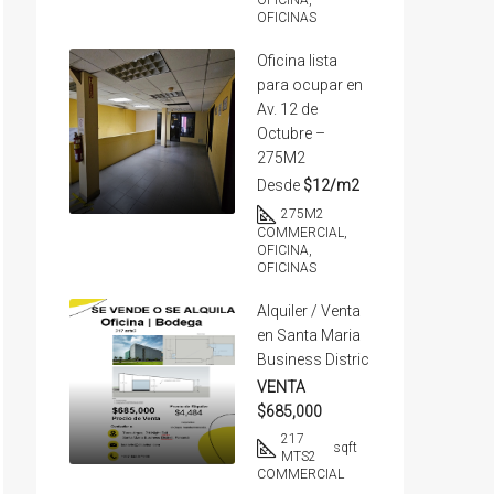
OFICINA,
OFICINAS
Oficina lista
para ocupar en
Av. 12 de
Octubre –
275M2
Desde
$12/m2
275
M2
COMMERCIAL,
OFICINA,
OFICINAS
Alquiler / Venta
en Santa Maria
Business Distric
VENTA
$685,000
217
sqft
MTS2
COMMERCIAL