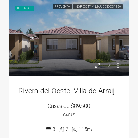
PREVENTA
INGRESO FAMILIAR DESDE $1250
DESTACADO
Rivera del Oeste, Villa de Arraiján
Casas de
$89,500
CASAS
3
2
115
m2