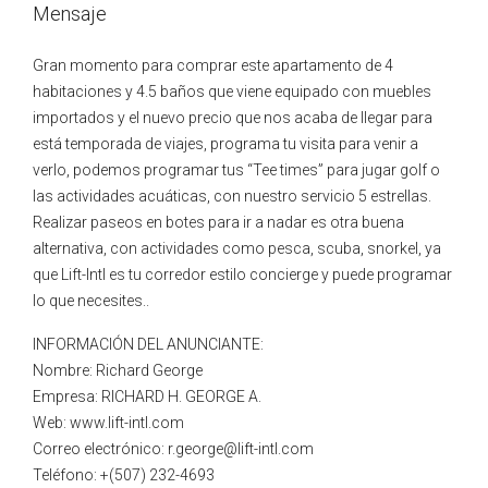
Mensaje
Gran momento para comprar este apartamento de 4
habitaciones y 4.5 baños que viene equipado con muebles
importados y el nuevo precio que nos acaba de llegar para
está temporada de viajes, programa tu visita para venir a
verlo, podemos programar tus “Tee times” para jugar golf o
las actividades acuáticas, con nuestro servicio 5 estrellas.
Realizar paseos en botes para ir a nadar es otra buena
alternativa, con actividades como pesca, scuba, snorkel, ya
que Lift-Intl es tu corredor estilo concierge y puede programar
lo que necesites..
INFORMACIÓN DEL ANUNCIANTE:
Nombre: Richard George
Empresa: RICHARD H. GEORGE A.
Web: www.lift-intl.com
Correo electrónico: r.george@lift-intl.com
Teléfono: +(507) 232-4693