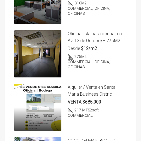
310
M2
COMMERCIAL, OFICINA,
OFICINAS
Oficina lista para ocupar en
Av. 12 de Octubre – 275M2
Desde
$12/m2
275
M2
COMMERCIAL, OFICINA,
OFICINAS
Alquiler / Venta en Santa
Maria Business Distric
VENTA $685,000
217 MTS2
sqft
COMMERCIAL
COCO DELMAR. BONITO