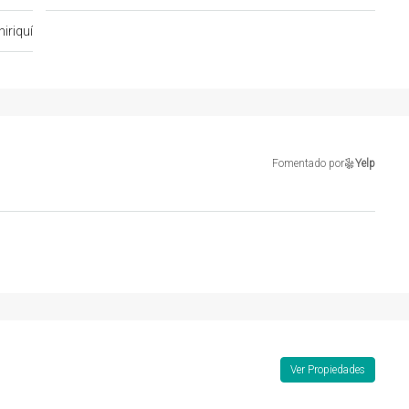
hiriquí
Fomentado por
Yelp
Ver Propiedades