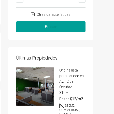
Otras características
Buscar
Últimas Propiedades
Oficina lista
para ocupar en
Av. 12 de
Octubre –
310M2
Desde
$12/m2
310
M2
COMMERCIAL,