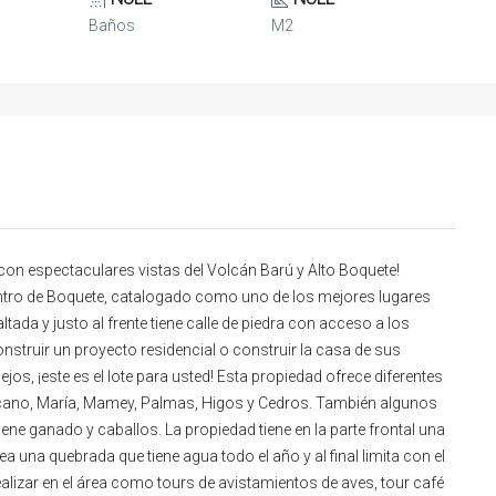
Baños
M2
con espectaculares vistas del Volcán Barú y Alto Boquete!
tro de Boquete, catalogado como uno de los mejores lugares
ltada y justo al frente tiene calle de piedra con acceso a los
onstruir un proyecto residencial o construir la casa de sus
lejos, ¡este es el lote para usted! Esta propiedad ofrece diferentes
cano, María, Mamey, Palmas, Higos y Cedros. También algunos
ene ganado y caballos. La propiedad tiene en la parte frontal una
a una quebrada que tiene agua todo el año y al final limita con el
alizar en el área como tours de avistamientos de aves, tour café