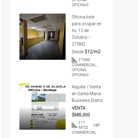
OFICINA,
OFICINAS
Oficina lista
para ocupar en
Av. 12 de
Octubre –
275M2
Desde
$12/m2
275
M2
COMMERCIAL,
OFICINA,
OFICINAS
Alquiler / Venta
en Santa Maria
Business Distric
VENTA
$685,000
217
sqft
MTS2
COMMERCIAL