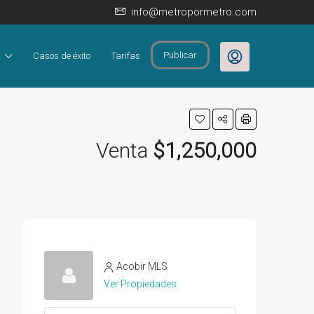
info@metropormetro.com
Publicar
Casos de éxito
Tarifas
Venta
$1,250,000
Acobir MLS
Ver Propiedades