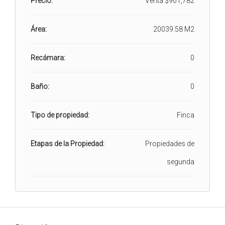
Precio:
Venta
$901,782
Área:
20039.58 M2
Recámara:
0
Baño:
0
Tipo de propiedad:
Finca
Etapas de la Propiedad:
Propiedades de
segunda