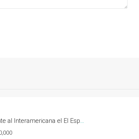
Lote Frente al Interamericana el El Espave de 3300M2 en Chame
0,000