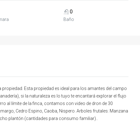
0
mara
Baño
la propiedad. Esta propiedad es ideal para los amantes del campo
adería), si la naturaleza es lo tuyo te encantará explorar el flujo
rro al límite de la finca, contamos con video de dron de 30
margo, Cedro Espino, Caoba, Nispero. Arboles frutales: Manzana
cho plantón (cantidades para consumo familiar)..