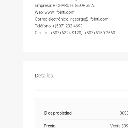
Empresa: RICHARD H. GEORGE A.
Web: www.lift-intl.com
Correo electrónico: r.george@lift-intl.com
Teléfono: +(507) 232-4693
Celular: +(507) 6324-9120, +(507) 6150-2669
Detalles
ID de propiedad:
000
Precio:
Venta
$39