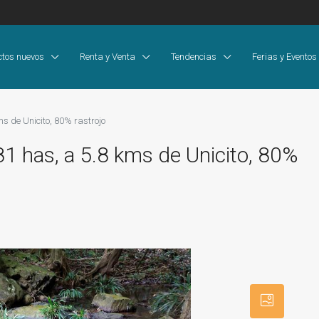
ctos nuevos
Renta y Venta
Tendencias
Ferias y Eventos
s de Unicito, 80% rastrojo
1 has, a 5.8 kms de Unicito, 80%