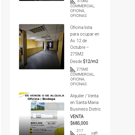
310
M2
COMMERCIAL,
OFICINA,
OFICINAS
Oficina lista
para ocupar en
Av. 12 de
Octubre –
275M2
Desde
$12/m2
275
M2
COMMERCIAL,
OFICINA,
OFICINAS
Alquiler / Venta
en Santa Maria
Business Distric
VENTA
$685,000
217
sqft