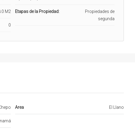
.0 M2
Etapas de la Propiedad:
Propiedades de
segunda
0
Chepo
Area
El Llano
namá