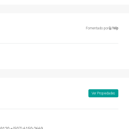
Fomentado por
Yelp
Ver Propiedades
-9120 +(507) 6150-2669