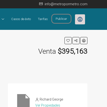
info@metropormetro.com
Publicar
Casos de éxito
Tarifas
Venta
$395,163
Richard George
Ver Propiedades