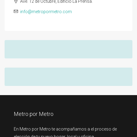
Ave. 12 de Octubre, Edificio La Prensa.
info@metropormetro.com
Metro por Metro
En Metro por Metro te acompañamos a el proceso de
elección de tu nuevo hogar, local u oficina.