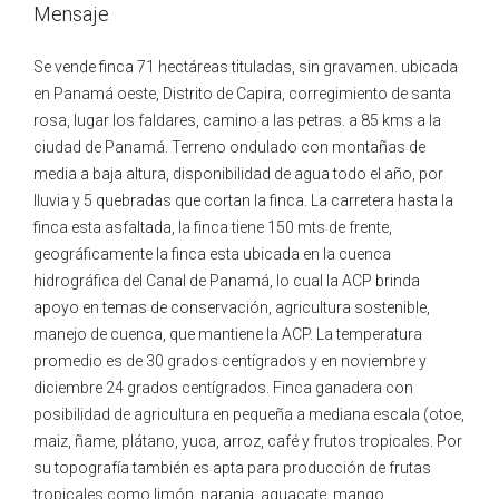
Mensaje
Se vende finca 71 hectáreas tituladas, sin gravamen. ubicada
en Panamá oeste, Distrito de Capira, corregimiento de santa
rosa, lugar los faldares, camino a las petras. a 85 kms a la
ciudad de Panamá. Terreno ondulado con montañas de
media a baja altura, disponibilidad de agua todo el año, por
lluvia y 5 quebradas que cortan la finca. La carretera hasta la
finca esta asfaltada, la finca tiene 150 mts de frente,
geográficamente la finca esta ubicada en la cuenca
hidrográfica del Canal de Panamá, lo cual la ACP brinda
apoyo en temas de conservación, agricultura sostenible,
manejo de cuenca, que mantiene la ACP. La temperatura
promedio es de 30 grados centígrados y en noviembre y
diciembre 24 grados centígrados. Finca ganadera con
posibilidad de agricultura en pequeña a mediana escala (otoe,
maiz, ñame, plátano, yuca, arroz, café y frutos tropicales. Por
su topografía también es apta para producción de frutas
tropicales como limón, naranja, aguacate, mango,