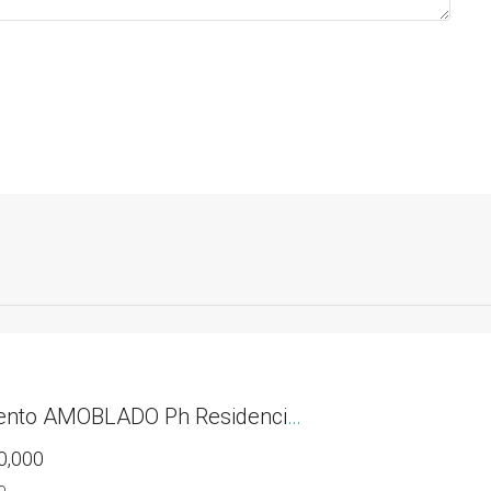
Apartamento AMOBLADO Ph Residencias del Sol acceso directo al Parque Omar
0,000
O