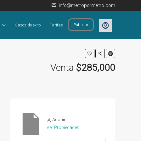
info@metropormetro.com
Publicar
Casos de éxito
Tarifas
Venta
$285,000
Acobir
Ver Propiedades