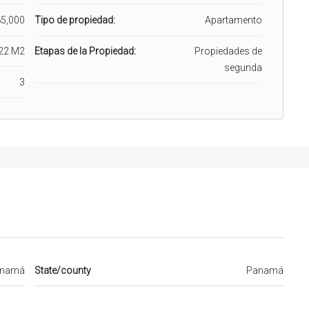
5,000
Tipo de propiedad:
Apartamento
22 M2
Etapas de la Propiedad:
Propiedades de
segunda
3
namá
State/county
Panamá