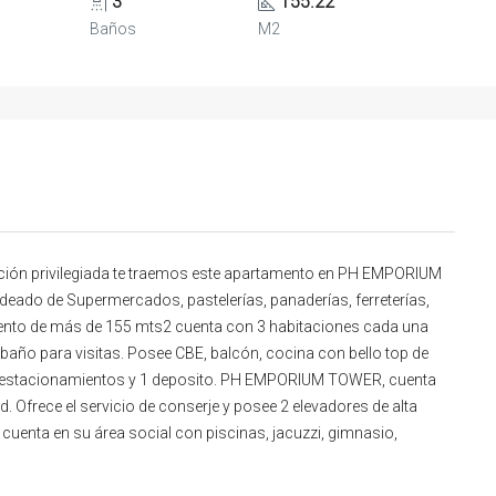
3
155.22
Baños
M2
ión privilegiada te traemos este apartamento en PH EMPORIUM
deado de Supermercados, pastelerías, panaderías, ferreterías,
mento de más de 155 mts2 cuenta con 3 habitaciones cada una
año para visitas. Posee CBE, balcón, cocina con bello top de
 2 estacionamientos y 1 deposito. PH EMPORIUM TOWER, cuenta
. Ofrece el servicio de conserje y posee 2 elevadores de alta
io cuenta en su área social con piscinas, jacuzzi, gimnasio,