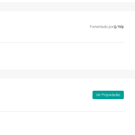
Fomentado por
Yelp
Ver Propiedades