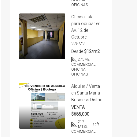
OFICINA,
OFICINAS
Oficina lista
para ocupar en
Av. 12 de
Octubre –
275M2
Desde
$12/m2
275
M2
COMMERCIAL,
OFICINA,
OFICINAS
Alquiler / Venta
en Santa Maria
Business Distric
VENTA
$685,000
217
sqft
MTS2
COMMERCIAL