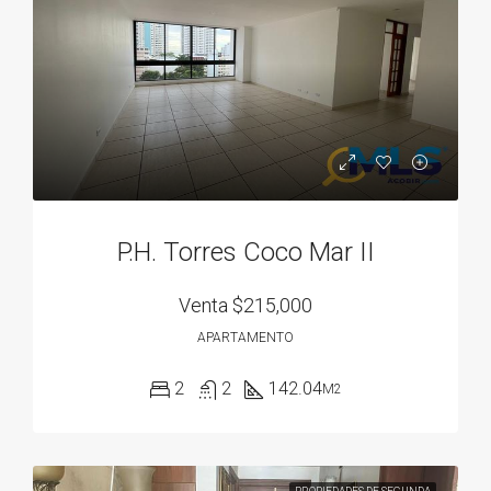
P.H. Torres Coco Mar II
Venta
$215,000
APARTAMENTO
2
2
142.04
M2