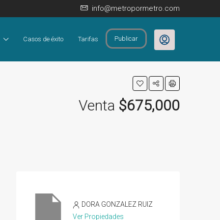
info@metropormetro.com
Publicar
Casos de éxito
Tarifas
Venta
$675,000
DORA GONZALEZ RUIZ
Ver Propiedades