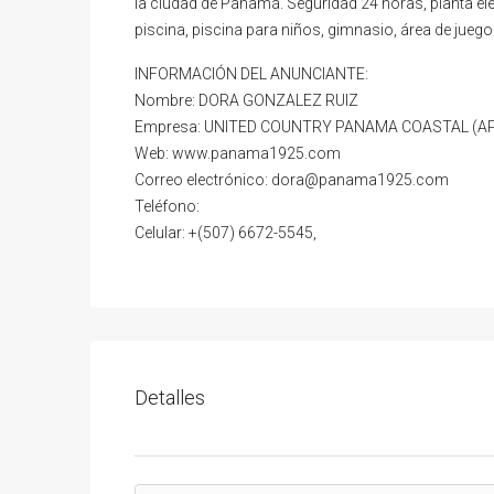
la ciudad de Panamá. Seguridad 24 horas, planta eléct
piscina, piscina para niños, gimnasio, área de juegos
INFORMACIÓN DEL ANUNCIANTE:
Nombre: DORA GONZALEZ RUIZ
Empresa: UNITED COUNTRY PANAMA COASTAL (API
Web: www.panama1925.com
Correo electrónico: dora@panama1925.com
Teléfono:
Celular: +(507) 6672-5545,
Detalles