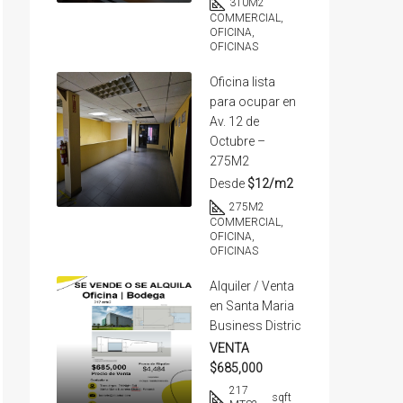
310
M2
COMMERCIAL,
OFICINA,
OFICINAS
Oficina lista
para ocupar en
Av. 12 de
Octubre –
275M2
Desde
$12/m2
275
M2
COMMERCIAL,
OFICINA,
OFICINAS
Alquiler / Venta
en Santa Maria
Business Distric
VENTA
$685,000
217
sqft