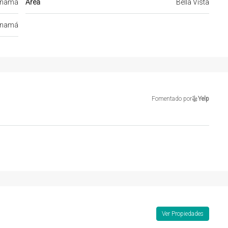
namá
Area
Bella Vista
namá
Fomentado por
Yelp
Ver Propiedades