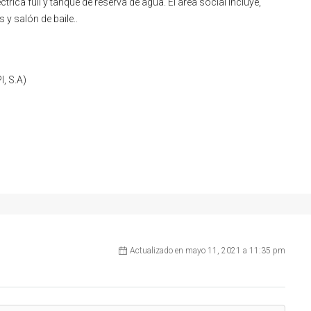
rica full y tanque de reserva de agua. El área social incluye,
 y salón de baile..
, S.A)
Actualizado en mayo 11, 2021 a 11:35 pm