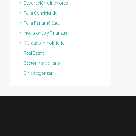
Decoración e Interiores
Feria Convivienda
Feria Panamá Este
Inversiones y Finanzas
Mercado Inmobiliario
Real Estate
Sector inmobiliario
Sin categorizar