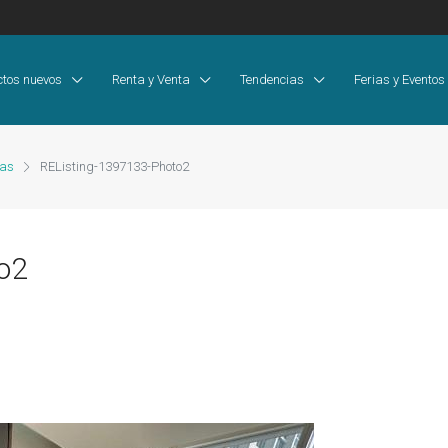
ctos nuevos
Renta y Venta
Tendencias
Ferias y Eventos
cas
REListing-1397133-Photo2
o2