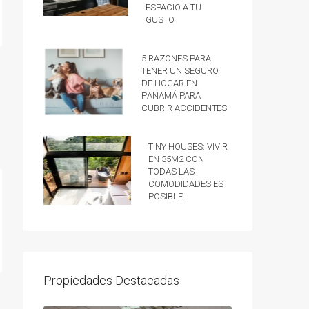
espacio a tu
gusto
5 razones para
tener un Seguro
de hogar en
Panamá para
cubrir accidentes
Tiny Houses: vivir
en 35m2 con
todas las
comodidades es
posible
Propiedades Destacadas