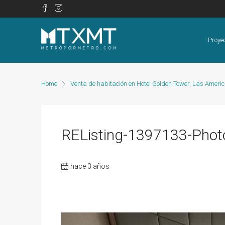
Proye
Home
Venta de habitación en Hotel Golden Tower, Las Ameri
REListing-1397133-Phot
hace 3 años