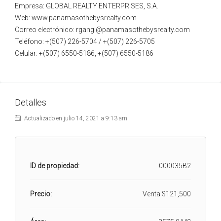
Empresa: GLOBAL REALTY ENTERPRISES, S.A.
Web: www.panamasothebysrealty.com
Correo electrónico: rgangi@panamasothebysrealty.com
Teléfono: +(507) 226-5704 / +(507) 226-5705
Celular: +(507) 6550-5186, +(507) 6550-5186
Detalles
Actualizado en julio 14, 2021 a 9:13 am
ID de propiedad:
000035B2
Precio:
Venta
$121,500