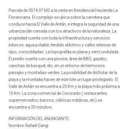
Parcela de 3574,97 M2 a la venta en Residencial Hacienda La
Florenciana. El complejo se ubica sobre la carretera que
conduce hacia El Valle de Antân, e integra la seguridad de una
urbanizaciân cerrada con los atractivos de la naturaleza. La
propiedad cuenta con toda la infraestructura y servicios
bâsicos: agua potable, tendido elâctrico y calles internas de
ripio, consolidadas. La topografâa es plana y semi ondulada.
El predio cuenta con una piscina, ârea de BBQ, gazebo,
canchas de basquet, etc, en un entorno de hermosos
paisajes y montaâas verdes. La posibilidad de disfrutar de la
playa y la montaâa hacen de este lote un lugar privilegiado. El
Valle de Antân se encuentra a 25 Km y la playa mâs prâxima a
10 Km. La zona comercial de Coronado ( restaurantes,
supermercados, bancos, clânicas mâdicas, etc) se
encuentra a 20 minutos..
INFORMACIÓN DEL ANUNCIANTE:
Nombre: Rafael Gangi