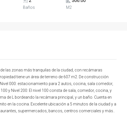
2
306.00
Baños
M2
a de las zonas más tranquilas de la ciudad, con recámaras
ropiedad tiene un área de terreno de 607 m2. De construcción
s: Nivel 000: estacionamiento para 2 autos, cocina, sala comedor,
 100 y Nivel 200: El nivel 100 consta de sala, comedor, cocina, y
orma de L bordeando la recámara principal, y un baño. Cuenta en
ito en la cocina. Excelente ubicación a 5 minutos de la ciudad y a
restaurantes, supermercados, bancos, centros comerciales y más..