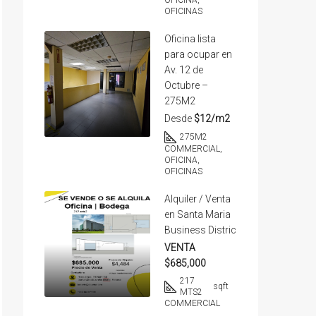
OFICINA,
OFICINAS
Oficina lista
para ocupar en
Av. 12 de
Octubre –
275M2
Desde
$12/m2
275
M2
COMMERCIAL,
OFICINA,
OFICINAS
Alquiler / Venta
en Santa Maria
Business Distric
VENTA
$685,000
217
sqft
MTS2
COMMERCIAL