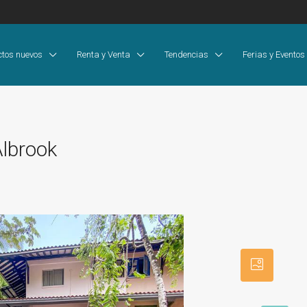
ctos nuevos
Renta y Venta
Tendencias
Ferias y Eventos
Albrook