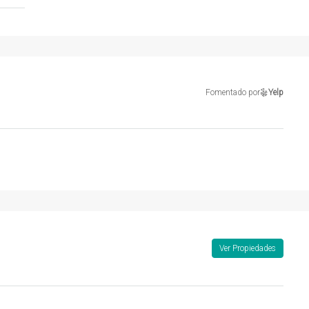
Fomentado por
Yelp
Ver Propiedades