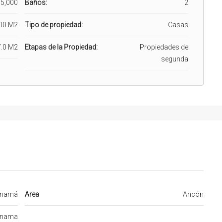
5,000
Baños:
2
00 M2
Tipo de propiedad:
Casas
.0 M2
Etapas de la Propiedad:
Propiedades de
segunda
namá
Area
Ancón
nama