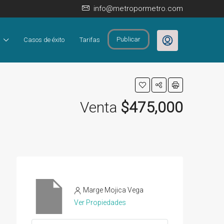
info@metropormetro.com
Publicar
Casos de éxito
Tarifas
Venta
$475,000
Marge Mojica Vega
Ver Propiedades