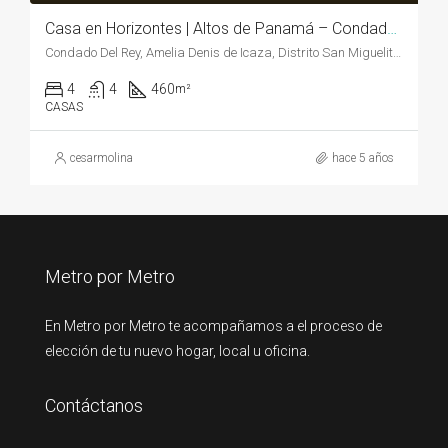
Casa en Horizontes | Altos de Panamá – Condado del Rey | LLÁMEME 6218-4535
Condado Del Rey, Amelia Denis de Icaza, Distrito San Miguelito, Bethania, Distrito Panamá, Panamá, 620, Panamá
4
4
460
m²
CASAS
cesarmolina
hace 5 años
Metro por Metro
En Metro por Metro te acompañamos a el proceso de
elección de tu nuevo hogar, local u oficina.
Contáctanos